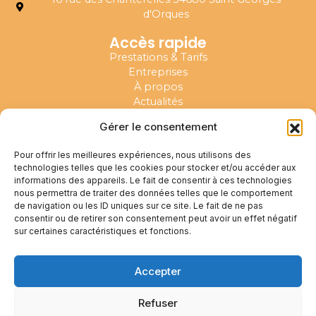
d'Orques
Accès rapide
Prestations & Tarifs
Entreprises
À propos
Actualités
Témoignages & résultats
Gérer le consentement
FAQ
Contact / RDV
Pour offrir les meilleures expériences, nous utilisons des
technologies telles que les cookies pour stocker et/ou accéder aux
Réseaux sociaux
informations des appareils. Le fait de consentir à ces technologies
nous permettra de traiter des données telles que le comportement
de navigation ou les ID uniques sur ce site. Le fait de ne pas
consentir ou de retirer son consentement peut avoir un effet négatif
R.E.S.P.E.C.T
sur certaines caractéristiques et fonctions.
Contactez-moi
Accepter
Refuser
© 2026
Mentions légales
–
Politique de