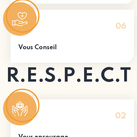
06
Vous Conseil
R.E.S.P.E.C.T
02